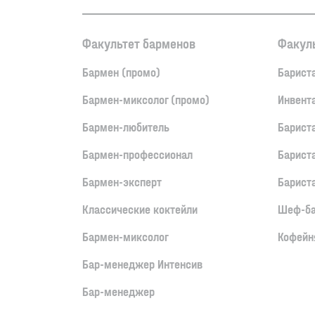
Факультет барменов
Факуль
Бармен (промо)
Барист
Бармен-миксолог (промо)
Инвент
Бармен-любитель
Барист
Бармен-профессионал
Барист
Бармен-эксперт
Барист
Классические коктейли
Шеф-ба
Бармен-миксолог
Кофейня
Бар-менеджер Интенсив
Бар-менеджер