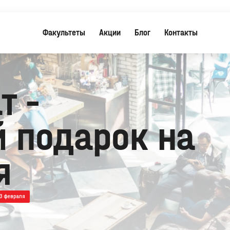
Факультеты
Акции
Блог
Контакты
т -
 подарок на
я
3 февраля