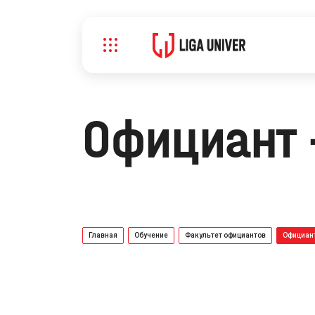
Официант 
Главная
Обучение
Факультет официантов
Официант