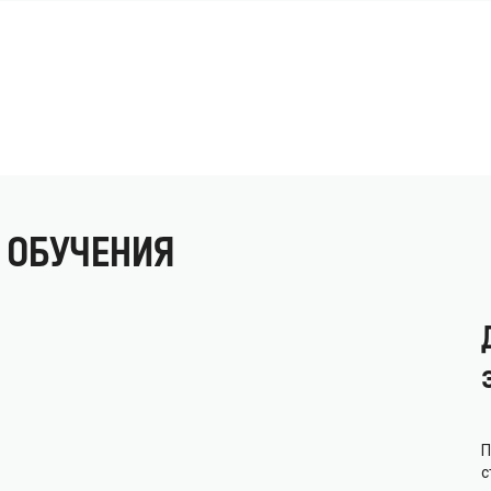
 ОБУЧЕНИЯ
П
с