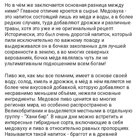
Но в чём же заключается основная разница между
ними? Главное отличие кроется в сырье. Медовуха -
это напиток состоящий лишь из мёда и воды, а в более
редких случаях, туда добавляют дрожжи и различные
травы, хотя это уже и не оригинальный рецепт.
Исторически, это был очень дорогой напиток, который
пили исключительно по важному поводу и
выдерживался он в бочках закопанных для лучшей
сохранности в землю, а во многих северных
верованиях, бочка мёда являлась чуть ли не
ультимативным подношением всем богам!
Пиво же, как мы все помним, имеет в основе своей
воду, солод, хмель и дрожжи, а мёд в нём является не
более чем вкусовой добавкой, которую добавляют в
несравнимо меньшем объёме, нежели основные
ингредиенты. Медовое пиво ценится во многих
регионах мира, но особенно распространено в
Великобритании и выделяется местными в отдельную
группу - “Хани бир”. В наши дни можно встретить и
интересные гибридные сорта, включающие в себя
медовуху и пиво в относительно равных пропорциях.
Называется такой напиток - браггот и в древней